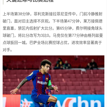
上半场第38分钟，菲利克斯接拉菲尼亚传中，门前冷静推射
破门，面对旧主选择不庆祝。下半场第47分钟，莱万接佩德
里直塞，禁区内低射扩大比分。第65分钟，费尔明接角球头
球破门，将比分改写为3比0。马竞仅在第77分钟由格列兹曼
点球扳回一城。巴萨全场比赛控球占优，进攻效率显著高于
对手。