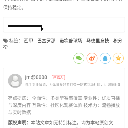
保持稳定。
标签：
西甲
巴塞罗那
诺坎普球场
马德里竞技
积分
榜
jm@8888
创始人
携手专业解说，为体育爱好者打造一站式互动社区，让您随时掌握赛
亮点提炼： 全面性：多类型赛事覆盖 专业性：优质直播
与深度内容 互动性：社区化观赛体验 技术力：流畅播放
与实时数据
版权声明：
本站文章如无特别标注，均为本站原创文