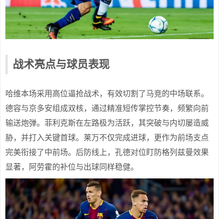
战术亮点与球员表现
哈维本场采用高位逼抢战术，有效切割了马竞的中场联系。
德容与京多安组成双核，通过精准短传掌控节奏，频繁向前
输送炮弹。菲利克斯在左路极为活跃，其突破与内切屡造威
胁，并打入关键首球。莱万不仅完成进球，更作为前场支点
完美衔接了中前场。后防线上，孔德对位盯防格列兹曼效果
显著，阿劳霍的补位与出球同样稳健。