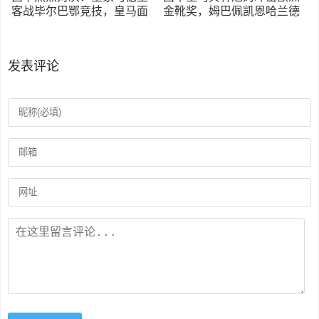
客战毕尔巴鄂竞技，皇马面
金靴奖，姆巴佩凯恩哈兰德
临体能考验
三强并立
发表评论